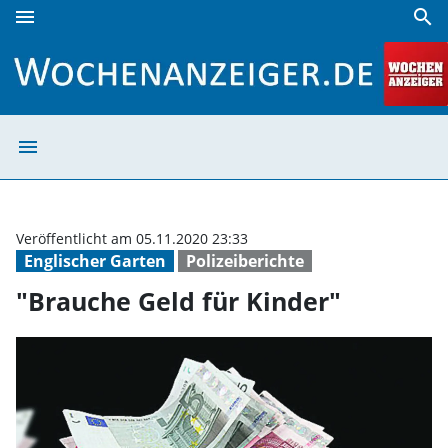
menu
search
"Brauche Geld für Kinder" | Wochenanzeiger
menu
"Brauche Geld f
Veröffentlicht am 05.11.2020 23:33
Englischer Garten
Polizeiberichte
"Brauche Geld für Kinder"