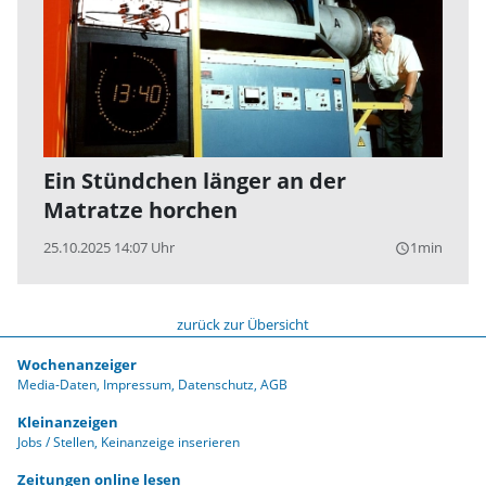
Ein Stündchen länger an der
Matratze horchen
25.10.2025 14:07 Uhr
1min
query_builder
zurück zur Übersicht
Wochenanzeiger
Media-Daten
Impressum
Datenschutz
AGB
Kleinanzeigen
Jobs / Stellen
Keinanzeige inserieren
Zeitungen online lesen