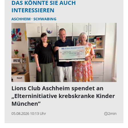
DAS KÖNNTE SIE AUCH
INTERESSIEREN
ASCHHEIM
SCHWABING
Lions Club Aschheim spendet an
„Elterninitiative krebskranke Kinder
München”
05.08.2026 10:13 Uhr
2min
query_builder