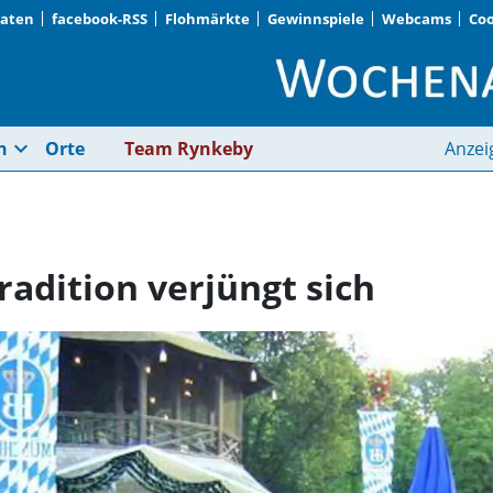
Daten
facebook-RSS
Flohmärkte
Gewinnspiele
Webcams
Coo
Englischer Garten · T
expand_more
n
Orte
Team Rynkeby
Anzei
radition verjüngt sich