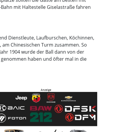
lätze sollten die Gäste am besten mit
ahn mit Haltestelle Giselastraße fahren
nd Dienstleute, Laufburschen, Köchinnen,
de, am Chinesischen Turm zusammen. So
 Jahr 1904 wurde der Ball dann von der
nau genommen haben und öfter mal in die