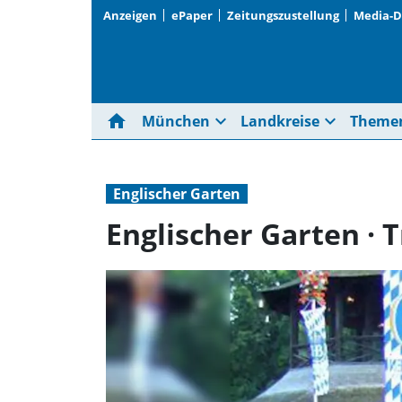
Anzeigen
ePaper
Zeitungszustellung
Media-
home
expand_more
expand_more
München
Landkreise
Theme
Englischer Garten
Englischer Garten · T