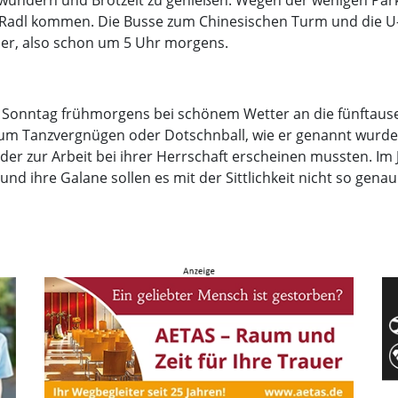
wundern und Brotzeit zu genießen. Wegen der wenigen Parkp
 Radl kommen. Die Busse zum Chinesischen Turm und die U-B
üher, also schon um 5 Uhr morgens.
 Sonntag frühmorgens bei schönem Wetter an die fünftause
m Tanzvergnügen oder Dotschnball, wie er genannt wur
ieder zur Arbeit bei ihrer Herrschaft erscheinen mussten. Im
und ihre Galane sollen es mit der Sittlichkeit nicht so ge