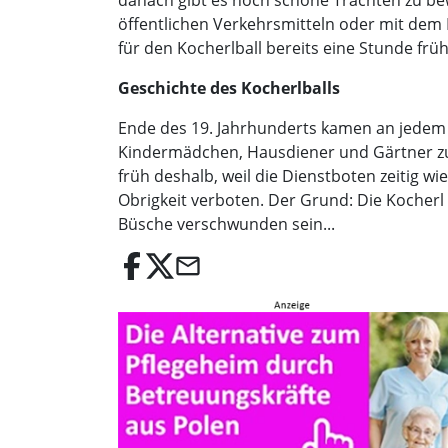
danach gibt es noch schöne Trachten zu be
öffentlichen Verkehrsmitteln oder mit dem
für den Kocherlball bereits eine Stunde fr
Geschichte des Kocherlballs
Ende des 19. Jahrhunderts kamen an jedem
Kindermädchen, Hausdiener und Gärtner zu
früh deshalb, weil die Dienstboten zeitig w
Obrigkeit verboten. Der Grund: Die Kocherl 
Büsche verschwunden sein...
email