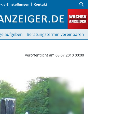
search
kie-Einstellungen
Kontakt
radition verjüngt sich |
ge aufgeben
Beratungstermin vereinbaren
Veröffentlicht am 08.07.2010 00:00