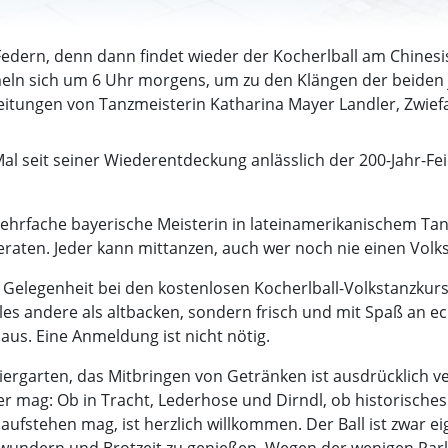
n Federn, denn dann findet wieder der Kocherlball am Chine
n sich um 6 Uhr morgens, um zu den Klängen der beiden j
eitungen von Tanzmeisterin Katharina Mayer Landler, Zwiefa
Mal seit seiner Wiederentdeckung anlässlich der 200-Jahr-Fei
hrfache bayerische Meisterin in lateinamerikanischem Tanz
eraten. Jeder kann mittanzen, auch wer noch nie einen Volks
elegenheit bei den kostenlosen Kocherlball-Volkstanzkurse
les andere als altbacken, sondern frisch und mit Spaß an e
haus. Eine Anmeldung ist nicht nötig.
iergarten, das Mitbringen von Getränken ist ausdrücklich ver
er mag: Ob in Tracht, Lederhose und Dirndl, ob historische
aufstehen mag, ist herzlich willkommen. Der Ball ist zwar e