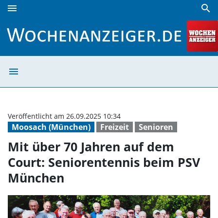
menu
search
Mit über 70 Jahren auf dem Court: Seniorentennis beim P
menu
Mit über 70 Jah
Veröffentlicht am 26.09.2025 10:34
Moosach (München)
Freizeit
Senioren
Mit über 70 Jahren auf dem
Court: Seniorentennis beim PSV
München