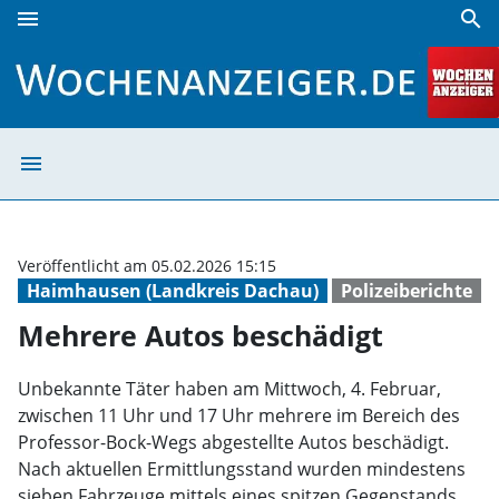
menu
search
Mehrere Autos beschädigt | Wochenanzeiger
menu
Mehrere Autos b
Veröffentlicht am 05.02.2026 15:15
Haimhausen (Landkreis Dachau)
Polizeiberichte
Mehrere Autos beschädigt
Unbekannte Täter haben am Mittwoch, 4. Februar,
zwischen 11 Uhr und 17 Uhr mehrere im Bereich des
Professor-Bock-Wegs abgestellte Autos beschädigt.
Nach aktuellen Ermittlungsstand wurden mindestens
sieben Fahrzeuge mittels eines spitzen Gegenstands