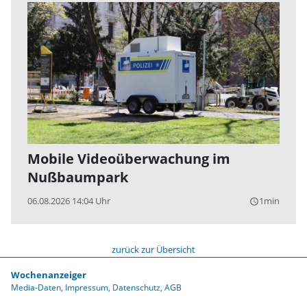
Mobile Videoüberwachung im
Nußbaumpark
06.08.2026 14:04 Uhr
1min
query_builder
zurück zur Übersicht
Wochenanzeiger
Media-Daten
Impressum
Datenschutz
AGB