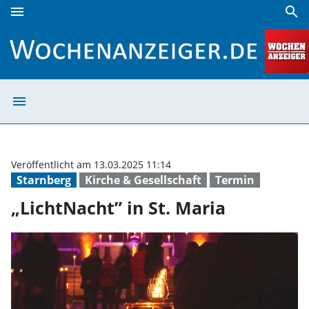
menu
search
„LichtNacht” in St. Maria | Wochenanzeiger
menu
„LichtNacht” in 
Veröffentlicht am 13.03.2025 11:14
Starnberg
Kirche & Gesellschaft
Termin
„LichtNacht” in St. Maria