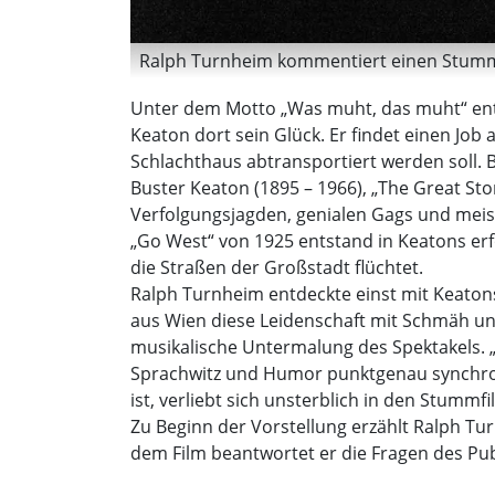
Ralph Turnheim kommentiert einen Stummf
Unter dem Motto „Was muht, das muht“ entf
Keaton dort sein Glück. Er findet einen Job
Schlachthaus abtransportiert werden soll. B
Buster Keaton (1895 – 1966), „The Great Sto
Verfolgungsjagden, genialen Gags und meist
„Go West“ von 1925 entstand in Keatons erf
die Straßen der Großstadt flüchtet.
Ralph Turnheim entdeckte einst mit Keaton
aus Wien diese Leidenschaft mit Schmäh und 
musikalische Untermalung des Spektakels. „T
Sprachwitz und Humor punktgenau synchroni
ist, verliebt sich unsterblich in den Stummfi
Zu Beginn der Vorstellung erzählt Ralph Tu
dem Film beantwortet er die Fragen des Pu