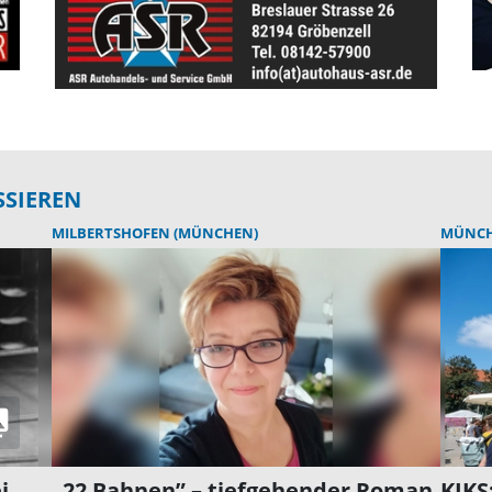
SSIEREN
MILBERTSHOFEN (MÜNCHEN)
MÜNC
i
„22 Bahnen” – tiefgehender Roman
KIKS