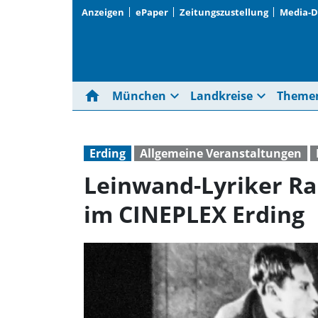
Anzeigen
ePaper
Zeitungszustellung
Media-
home
expand_more
expand_more
München
Landkreise
Theme
Erding
Allgemeine Veranstaltungen
Leinwand-Lyriker Ra
im CINEPLEX Erding