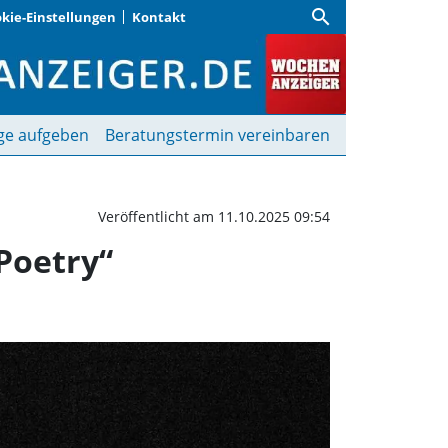
search
kie-Einstellungen
Kontakt
ph Turnheim mit „Go We
ge aufgeben
Beratungstermin vereinbaren
Veröffentlicht am 11.10.2025 09:54
Poetry“