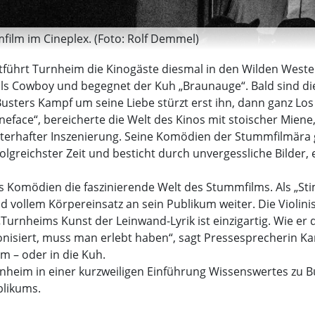
ilm im Cineplex. (Foto: Rolf Demmel)
ührt Turnheim die Kinogäste diesmal in den Wilden Westen
 als Cowboy und begegnet der Kuh „Braunauge“. Bald sind die
usters Kampf um seine Liebe stürzt erst ihn, dann ganz Los
neface“, bereicherte die Welt des Kinos mit stoischer Mien
erhafter Inszenierung. Seine Komödien der Stummfilmära ge
olgreichster Zeit und besticht durch unvergessliche Bilder
s Komödien die faszinierende Welt des Stummfilms. Als „St
vollem Körpereinsatz an sein Publikum weiter. Die Violinist
urnheims Kunst der Leinwand-Lyrik ist einzigartig. Wie er d
siert, muss man erlebt haben“, sagt Pressesprecherin Kar
lm – oder in die Kuh.
rnheim in einer kurzweiligen Einführung Wissenswertes zu 
blikums.