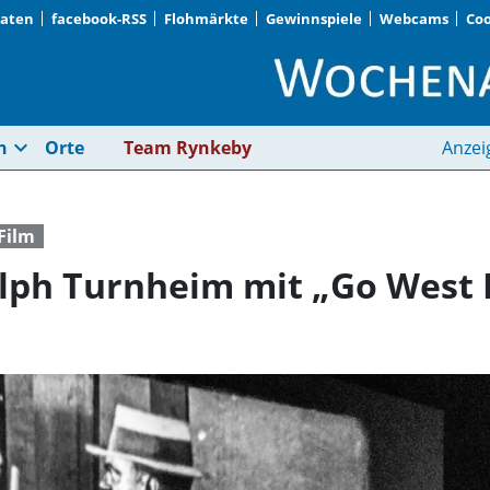
Daten
facebook-RSS
Flohmärkte
Gewinnspiele
Webcams
Coo
Leinwand-Lyriker Ral
expand_more
n
Orte
Team Rynkeby
Anzei
Film
lph Turnheim mit „Go West 