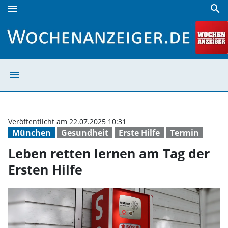
menu
search
Leben retten lernen am Tag der Ersten Hilfe | Wochenanze
menu
Leben retten le
Veröffentlicht am 22.07.2025 10:31
München
Gesundheit
Erste Hilfe
Termin
Leben retten lernen am Tag der
Ersten Hilfe