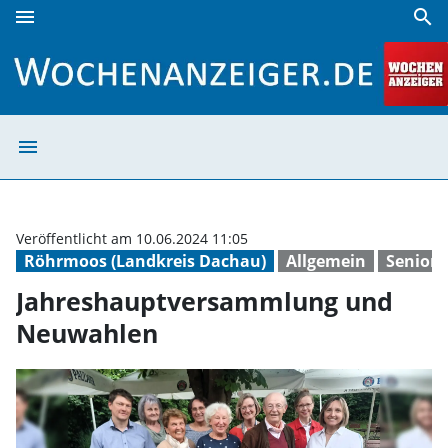
menu
search
Jahreshauptversammlung und Neuwahlen | Wochenanzeig
menu
Jahreshauptver
Veröffentlicht am 10.06.2024 11:05
Röhrmoos (Landkreis Dachau)
Allgemein
Senior
Jahreshauptversammlung und
Neuwahlen