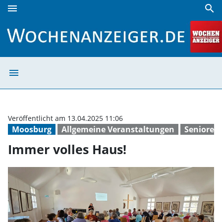
menu
search
Immer volles Haus! | Wochenanzeiger
menu
Immer volles Ha
Veröffentlicht am 13.04.2025 11:06
Moosburg
Allgemeine Veranstaltungen
Senioren
Immer volles Haus!