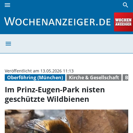
menu
search
Im Prinz-Eugen-Park nisten geschützte Wildbienen | Woche
menu
Im Prinz-Eugen-
Veröffentlicht am 13.05.2026 11:13
Oberföhring (München)
Kirche & Gesellschaft
Bi
Im Prinz-Eugen-Park nisten
geschützte Wildbienen