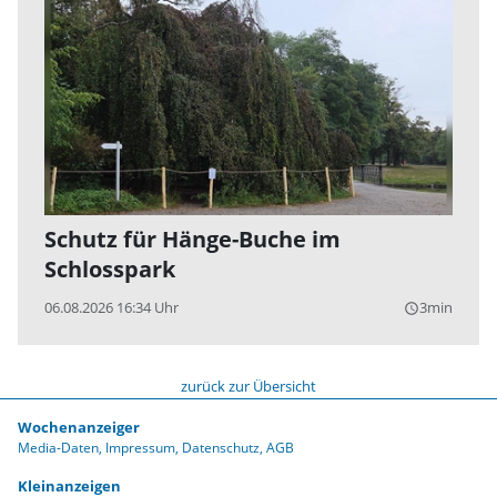
Schutz für Hänge-Buche im
Schlosspark
06.08.2026 16:34 Uhr
3min
query_builder
zurück zur Übersicht
Wochenanzeiger
Media-Daten
Impressum
Datenschutz
AGB
Kleinanzeigen