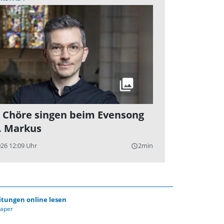
 Chöre singen beim Evensong
t. Markus
026 12:09 Uhr
2min
query_builder
itungen online lesen
Paper