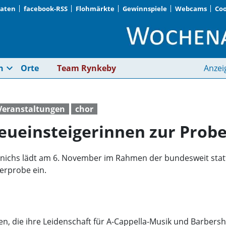
Daten
facebook-RSS
Flohmärkte
Gewinnspiele
Webcams
Coo
Harmunichs laden Neu
expand_more
n
Orte
Team Rynkeby
Anzei
 Veranstaltungen
chor
ueinsteigerinnen zur Probe
chs lädt am 6. November im Rahmen der bundesweit statt
erprobe ein.
en, die ihre Leidenschaft für A-Cappella-Musik und Barbersho