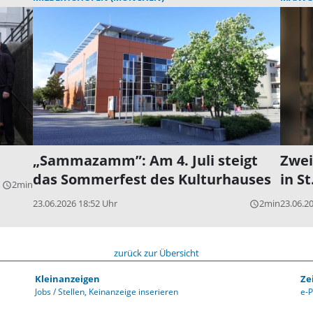
„Sammazamm”: Am 4. Juli steigt
Zwei
das Sommerfest des Kulturhauses
in S
2min
query_builder
23.06.2026 18:52 Uhr
2min
23.06.2
query_builder
zurück zur Übersicht
Kleinanzeigen
Ze
Jobs / Stellen
Keinanzeige inserieren
e-