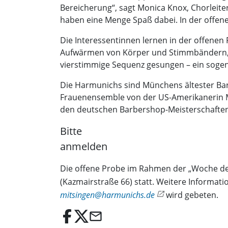
Bereicherung“, sagt Monica Knox, Chorleiter
haben eine Menge Spaß dabei. In der offe
Die Interessentinnen lernen in der offen
Aufwärmen von Körper und Stimmbändern, d
vierstimmige Sequenz gesungen – ein sogena
Die Harmunichs sind Münchens ältester Barb
Frauenensemble von der US-Amerikanerin Mon
den deutschen Barbershop-Meisterschaften
Bitte
anmelden
Die offene Probe im Rahmen der „Woche der
(Kazmairstraße 66) statt. Weitere Informat
mitsingen@harmunichs.de
wird gebeten.
email