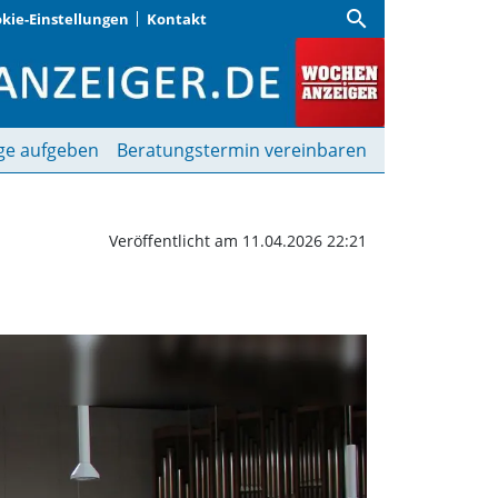
search
kie-Einstellungen
Kontakt
 Stephan Singers gesuc
ge aufgeben
Beratungstermin vereinbaren
Veröffentlicht am 11.04.2026 22:21