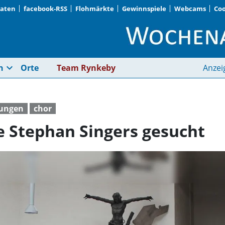
Daten
facebook-RSS
Flohmärkte
Gewinnspiele
Webcams
Coo
Bass-Stimmen für die
expand_more
n
Orte
Team Rynkeby
Anzei
tungen
chor
e Stephan Singers gesucht