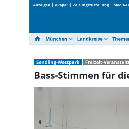
Anzeigen
ePaper
Zeitungszustellung
Media-
home
expand_more
expand_more
München
Landkreise
Theme
Sendling-Westpark
Freizeit-Veranstal
Bass-Stimmen für di