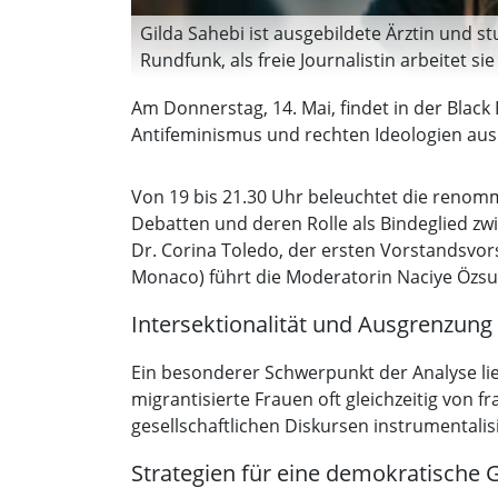
Gilda Sahebi ist ausgebildete Ärztin und st
Rundfunk, als freie Journalistin arbeitet s
Autorin für die »taz« und den »Spiegel« un
Am Donnerstag, 14. Mai, findet in der Black 
im Iran“ und „Wie wir uns Rassismus beibr
Antifeminismus und rechten Ideologien aus
statt spalten. Eine Antwort auf die Politik
(Foto: Hannes Leitlein)
Von 19 bis 21.30 Uhr beleuchtet die renommi
Debatten und deren Rolle als Bindeglied z
Dr. Corina Toledo, der ersten Vorstandsvor
Monaco) führt die Moderatorin Naciye Özsu 
Intersektionalität und Ausgrenzung
Ein besonderer Schwerpunkt der Analyse lieg
migrantisierte Frauen oft gleichzeitig von 
gesellschaftlichen Diskursen instrumentali
Strategien für eine demokratische G