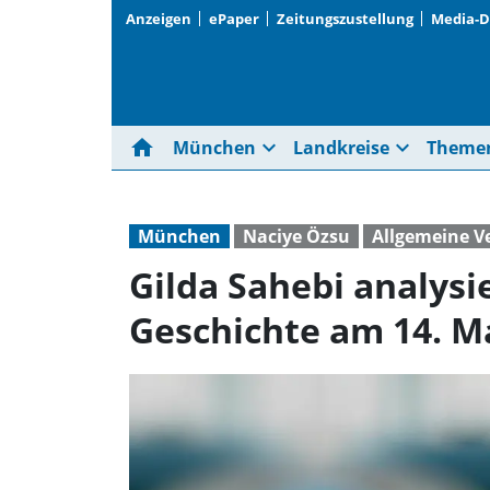
Anzeigen
ePaper
Zeitungszustellung
Media-
home
expand_more
expand_more
München
Landkreise
Theme
München
Naciye Özsu
Allgemeine V
Gilda Sahebi analysi
Geschichte am 14. Ma