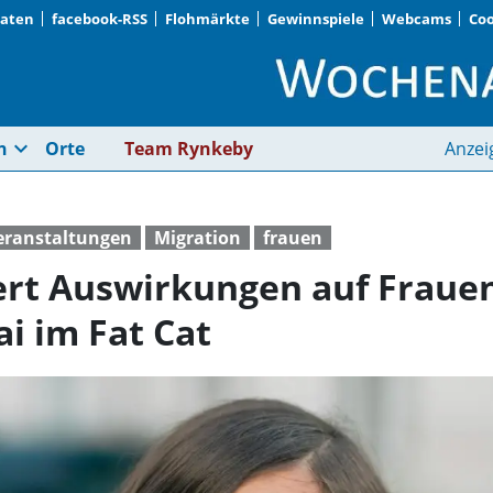
Daten
facebook-RSS
Flohmärkte
Gewinnspiele
Webcams
Coo
Gilda Sahebi analysie
expand_more
n
Orte
Team Rynkeby
Anzei
eranstaltungen
Migration
frauen
ert Auswirkungen auf Frauen
i im Fat Cat