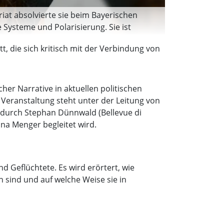
ariat absolvierte sie beim Bayerischen
e Systeme und Polarisierung. Sie ist
hwert ist Liebe« Die feministische Revolte
t, die sich kritisch mit der Verbindung von
d 2024. Ihr aktuelles Buch „Verbinden
her Narrative in aktuellen politischen
Veranstaltung steht unter der Leitung von
g durch Stephan Dünnwald (Bellevue di
na Menger begleitet wird.
d Geflüchtete. Es wird erörtert, wie
n sind und auf welche Weise sie in