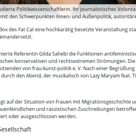
udierte Politikwissenschaftlerin. Ihr journalistisches Volont
ie mit den Schwerpunkten Innen- und Außenpolitik, autoritär
d arbeitet unter anderem für die ARD. Ihre Bücher »Unser Sc
Box des Fat Cat eine hochkarätig besetzte Veranstaltung stat
ingen. Eine Analyse deutscher Debatten“ erschienen 2023 un
einandersetzt.
 der Polarisierung“ erschien im September 2025.
erte Referentin Gilda Sahebi die Funktionen antifeministisc
wischen konservativen und rechtsextremen Strömungen. Die 
sitzenden von frau-kunst-politik e. V. Nach einer Begrüßun
durch den Abend, der musikalisch von Lazy Maryam feat. Ti
t auf der Situation von Frauen mit Migrationsgeschichte un
frauenfeindlichen und rassistischen Zuschreibungen betroffe
siert oder ausgeschlossen werden.
esellschaft