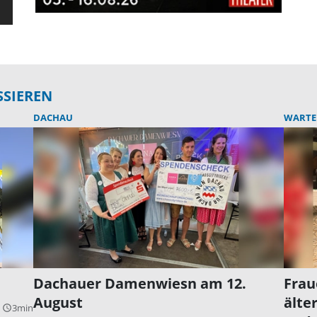
SSIEREN
DACHAU
WARTEN
Dachauer Damenwiesn am 12.
Frau
August
älte
3min
query_builder