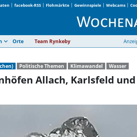
Daten
facebook-RSS
Flohmärkte
Gewinnspiele
Webcams
Coo
Gibt es an den S-Bah
expand_more
n
Orte
Team Rynkeby
Anzei
chen)
Politische Themen
Klimawandel
Wasser
nhöfen Allach, Karlsfeld un