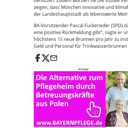
benutzen. Zudem würden sie die soziale Ver
zeigen, dass München innovative und klimaf
der Landeshauptstadt als lebenswerte Metro
BA-Vorsitzender Pascal Fuckerieder (SPD) d
eine positive Rückmeldung gibt”, sagte er
höchstens 15 neue Brunnen pro Jahr zu ins
Geld und Personal für Trinkwasserbrunnen b
email