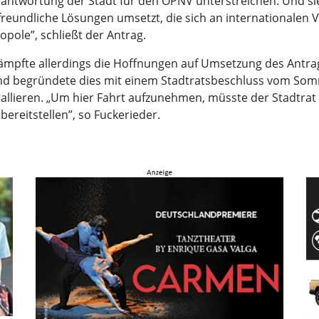
antwortung der Stadt für den ÖPNV unterstreichen. Und sie
reundliche Lösungen umsetzt, die sich an internationalen Vo
pole”, schließt der Antrag.
ämpfte allerdings die Hoffnungen auf Umsetzung des Antrags.
 und begründete dies mit einem Stadtratsbeschluss vom S
tallieren. „Um hier Fahrt aufzunehmen, müsste der Stadtra
ereitstellen”, so Fuckerieder.