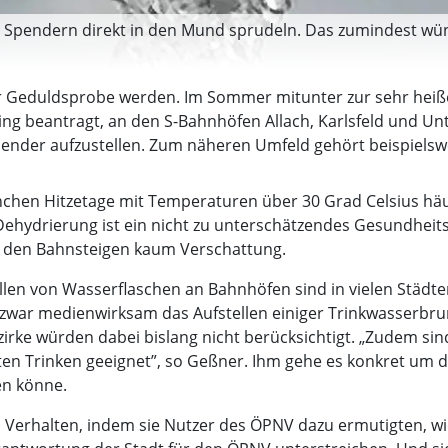
 Spendern direkt in den Mund sprudeln. Das zumindest wüns
zur Geduldsprobe werden. Im Sommer mitunter zur sehr he
ing beantragt, an den S-Bahnhöfen Allach, Karlsfeld und 
ender aufzustellen. Zum näheren Umfeld gehört beispielswe
hen Hitzetage mit Temperaturen über 30 Grad Celsius häuf
 Dehydrierung ist ein nicht zu unterschätzendes Gesundheits
auf den Bahnsteigen kaum Verschattung.
en von Wasserflaschen an Bahnhöfen sind in vielen Städten
e zwar medienwirksam das Aufstellen einiger Trinkwasserbr
zirke würden dabei bislang nicht berücksichtigt. „Zudem s
kten Trinken geeignet”, so Geßner. Ihm gehe es konkret um
n könne.
s Verhalten, indem sie Nutzer des ÖPNV dazu ermutigten, 