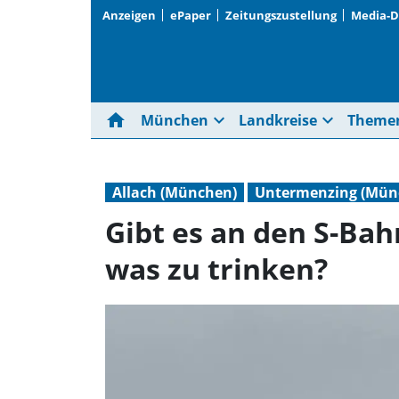
Anzeigen
ePaper
Zeitungszustellung
Media-
home
expand_more
expand_more
München
Landkreise
Theme
Allach (München)
Untermenzing (Mün
Gibt es an den S-Bah
was zu trinken?