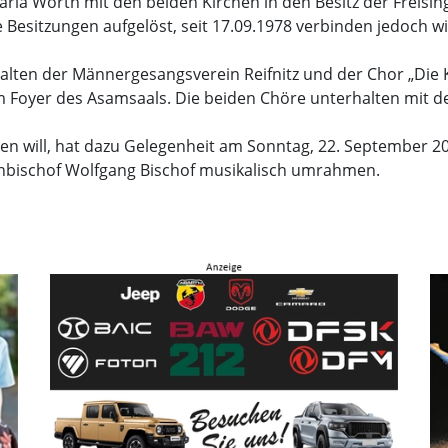
Maria Wörth mit den beiden Kirchen in den Besitz der Freisin
e Besitzungen aufgelöst, seit 17.09.1978 verbinden jedoch 
alten der Männergesangsverein Reifnitz und der Chor „Die
m Foyer des Asamsaals. Die beiden Chöre unterhalten mit 
n will, hat dazu Gelegenheit am Sonntag, 22. September 2
ihbischof Wolfgang Bischof musikalisch umrahmen.