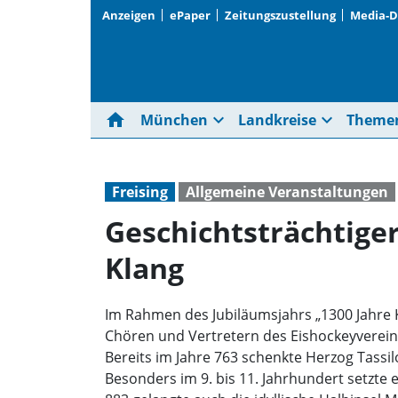
Anzeigen
ePaper
Zeitungszustellung
Media-
home
expand_more
expand_more
München
Landkreise
Theme
Freising
Allgemeine Veranstaltungen
Geschichtsträchtige
Klang
Im Rahmen des Jubiläumsjahrs „1300 Jahre 
Chören und Vertretern des Eishockeyvereins
Bereits im Jahre 763 schenkte Herzog Tassil
Besonders im 9. bis 11. Jahrhundert setzte 