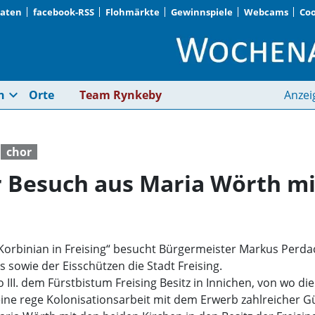
Daten
facebook-RSS
Flohmärkte
Gewinnspiele
Webcams
Coo
Geschichtsträchtiger
expand_more
n
Orte
Team Rynkeby
Anzei
chor
r Besuch aus Maria Wörth 
Korbinian in Freising“ besucht Bürgermeister Markus Perd
 sowie der Eisschützen die Stadt Freising.
o III. dem Fürstbistum Freising Besitz in Innichen, von wo 
eine rege Kolonisationsarbeit mit dem Erwerb zahlreicher G