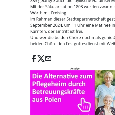
883 gelangte auch die idyllische Halbinsel 
Mit der Säkularisation 1803 wurden zwar di
Wörth mit Freising.
Im Rahmen dieser Städtepartnerschaft gest
September 2024, um 11 Uhr eine Matinee i
Kärnten, der Eintritt ist frei.
Und wer die beiden Chöre nochmals genieße
beiden Chöre den Festgottesdienst mit We
email