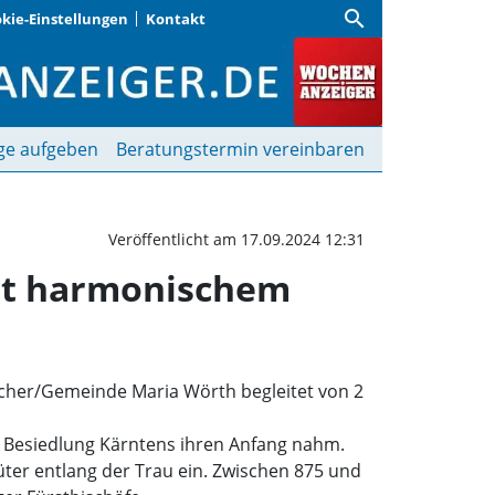
search
kie-Einstellungen
Kontakt
 Besuch aus Maria Wört
ge aufgeben
Beratungstermin vereinbaren
Veröffentlicht am 17.09.2024 12:31
mit harmonischem
acher/Gemeinde Maria Wörth begleitet von 2
die Besiedlung Kärntens ihren Anfang nahm.
üter entlang der Trau ein. Zwischen 875 und