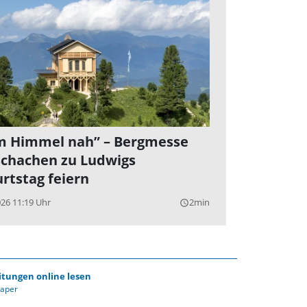
 Himmel nah” – Bergmesse
chachen zu Ludwigs
rtstag feiern
026 11:19 Uhr
2min
query_builder
itungen online lesen
Paper