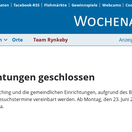
Daten
facebook-RSS
Flohmärkte
Gewinnspiele
Webcams
Coo
Gemeindliche Einric
expand_more
n
Orte
Team Rynkeby
Anzei
htungen geschlossen
rsching und die gemeindlichen Einrichtungen, aufgrund des
esuchstermine vereinbart werden. Ab Montag, den 23. Juni 
a.