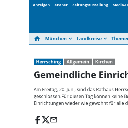
Anzeigen
ePaper
Zeitungszustellung
Media-
home
expand_more
expand_more
München
Landkreise
Theme
Herrsching
Allgemein
Kirchen
Gemeindliche Einric
Am Freitag, 20. Juni, sind das Rathaus Her
geschlossen.Für diesen Tag können keine B
Einrichtungen wieder wie gewohnt für alle d
email