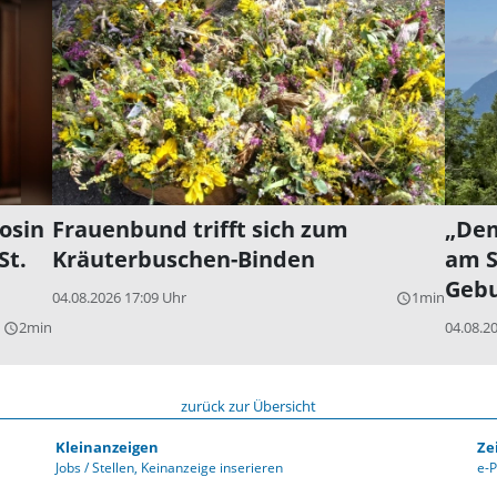
osin
Frauenbund trifft sich zum
„Dem
St.
Kräuterbuschen-Binden
am S
Gebu
04.08.2026 17:09 Uhr
1min
query_builder
2min
04.08.2
query_builder
zurück zur Übersicht
Kleinanzeigen
Ze
Jobs / Stellen
Keinanzeige inserieren
e-