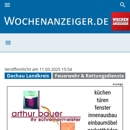
menu
search
Frauen spielen eine zentrale Rolle - auch bei der Feuerweh
menu
Frauen spielen e
Veröffentlicht am 11.03.2025 15:54
Dachau Landkreis
Feuerwehr & Rettungsdienste