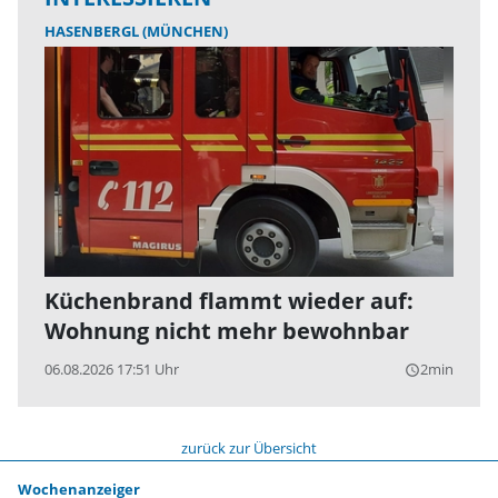
HASENBERGL (MÜNCHEN)
Küchenbrand flammt wieder auf:
Wohnung nicht mehr bewohnbar
06.08.2026 17:51 Uhr
2min
query_builder
zurück zur Übersicht
Wochenanzeiger