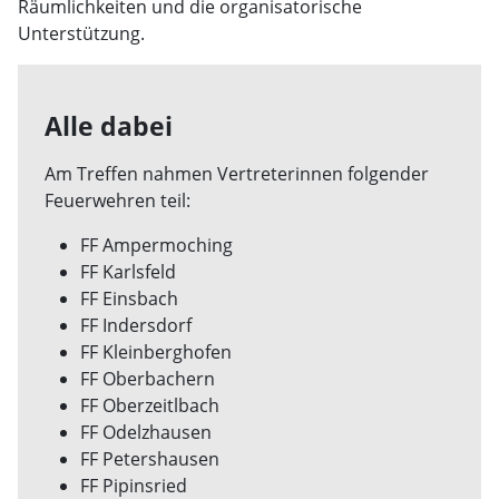
Räumlichkeiten und die organisatorische
Unterstützung.
Alle dabei
Am Treffen nahmen Vertreterinnen folgender
Feuerwehren teil:
FF Ampermoching
FF Karlsfeld
FF Einsbach
FF Indersdorf
FF Kleinberghofen
FF Oberbachern
FF Oberzeitlbach
FF Odelzhausen
FF Petershausen
FF Pipinsried