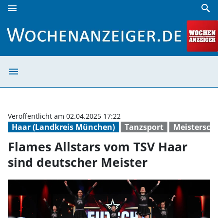
menu
search
Flames Allstars vom TSV Haar sind deutscher Meister | Wo
menu
Flames Allstars
Veröffentlicht am 02.04.2025 17:22
Haar (Landkreis München)
Tanzsport
Meistersch
Flames Allstars vom TSV Haar
sind deutscher Meister