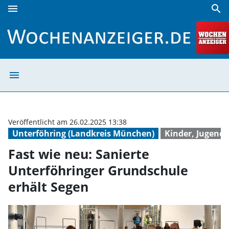
menu
search
Fast wie neu: Sanierte Unterföhringer Grundschule erhält
menu
Fast wie neu: S
Veröffentlicht am 26.02.2025 13:38
Unterföhring (Landkreis München)
Kinder, Jugend 
Fast wie neu: Sanierte
Unterföhringer Grundschule
erhält Segen