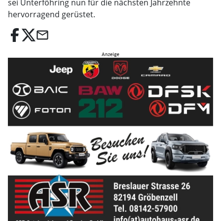
sei Unterföhring nun für die nächsten Jahrzehnte
hervorragend gerüstet.
email