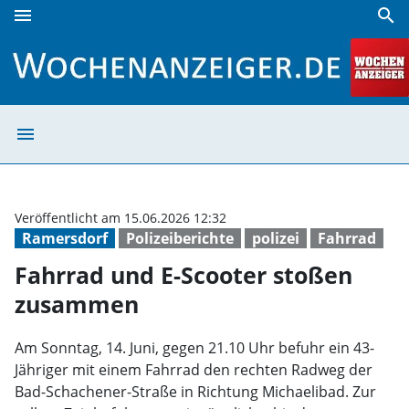
menu
search
Fahrrad und E-Scooter stoßen zusammen | Wochenanzeig
menu
Fahrrad und E-
Veröffentlicht am 15.06.2026 12:32
Ramersdorf
Polizeiberichte
polizei
Fahrrad
Fahrrad und E-Scooter stoßen
zusammen
Am Sonntag, 14. Juni, gegen 21.10 Uhr befuhr ein 43-
Jähriger mit einem Fahrrad den rechten Radweg der
Bad-Schachener-Straße in Richtung Michaelibad. Zur