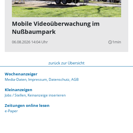
Mobile Videoüberwachung im
Nußbaumpark
06.08.2026 14:04 Uhr
1min
query_builder
zurück zur Übersicht
Wochenanzeiger
Media-Daten
Impressum
Datenschutz
AGB
Kleinanzeigen
Jobs / Stellen
Keinanzeige inserieren
Zeitungen online lesen
e-Paper