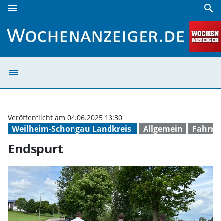
menu
search
Endspurt | Wochenanzeiger
menu
Endspurt | Woc
Veröffentlicht am 04.06.2025 13:30
Weilheim-Schongau Landkreis
Allgemein
Fahrra
Endspurt