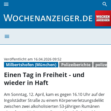
menu
search
Einen Tag in Freiheit - und wieder in Haft | Wochenanzeiger
menu
Einen Tag in Fre
Veröffentlicht am 16.04.2026 09:52
Milbertshofen (München)
Polizeiberichte
polizei
Einen Tag in Freiheit - und
wieder in Haft
Am Sonntag, 12. April, kam es gegen 16.10 Uhr auf der
Ingolstädter Straße zu einem Körperverletzungsdelikt
zwischen zwei alkoholisierten 53-jährigen Rumänen