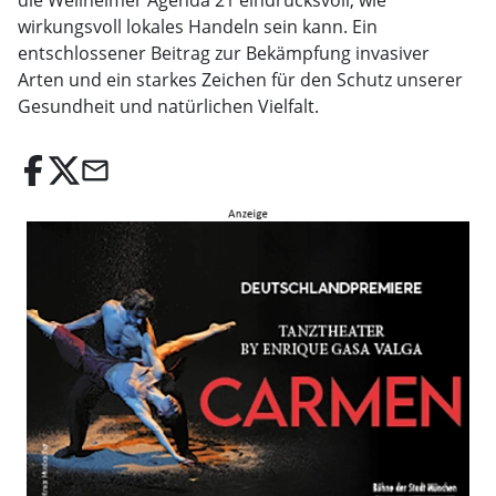
die Weilheimer Agenda 21 eindrucksvoll, wie
wirkungsvoll lokales Handeln sein kann. Ein
entschlossener Beitrag zur Bekämpfung invasiver
Arten und ein starkes Zeichen für den Schutz unserer
Gesundheit und natürlichen Vielfalt.
email