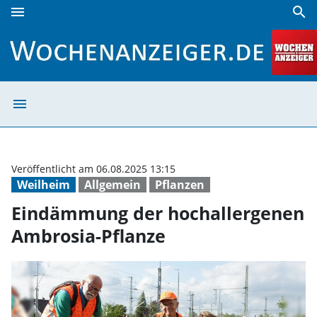
menu
search
Eindämmung der hochallergenen Ambrosia-Pflanze | Woch
menu
Eindämmung der
Veröffentlicht am 06.08.2025 13:15
Weilheim
Allgemein
Pflanzen
Eindämmung der hochallergenen
Ambrosia-Pflanze