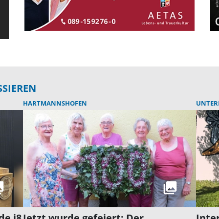
SSIEREN
HARTMANNSHOFEN
UNTER
de i8
Jetzt wurde gefeiert: Der
Inte