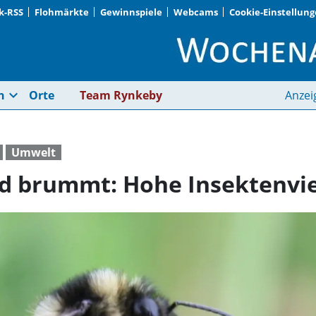
k-RSS
Flohmärkte
Gewinnspiele
Webcams
Cookie-Einstellun
Die Wiese summt und 
expand_more
n
Orte
Team Rynkeby
Anzei
Umwelt
 brummt: Hohe Insektenviel