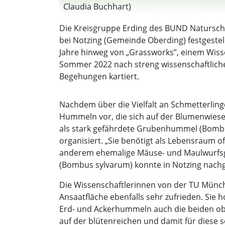
Claudia Buchhart)
Die Kreisgruppe Erding des BUND Naturschutz
bei Notzing (Gemeinde Oberding) festgestel
Jahre hinweg von „Grassworks”, einem Wiss
Sommer 2022 nach streng wissenschaftliche
Begehungen kartiert.
Nachdem über die Vielfalt an Schmetterlin
Hummeln vor, die sich auf der Blumenwiese 
als stark gefährdete Grubenhummel (Bombus 
organisiert. „Sie benötigt als Lebensraum of
anderem ehemalige Mäuse- und Maulwurfsgän
(Bombus sylvarum) konnte in Notzing nach
Die Wissenschaftlerinnen von der TU Münche
Ansaatfläche ebenfalls sehr zufrieden. Sie
Erd- und Ackerhummeln auch die beiden ob
auf der blütenreichen und damit für diese 