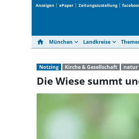
Anzeigen
ePaper
Zeitungszustellung
faceboo
home
expand_more
expand_more
München
Landkreise
Theme
Notzing
Kirche & Gesellschaft
natur
Die Wiese summt und