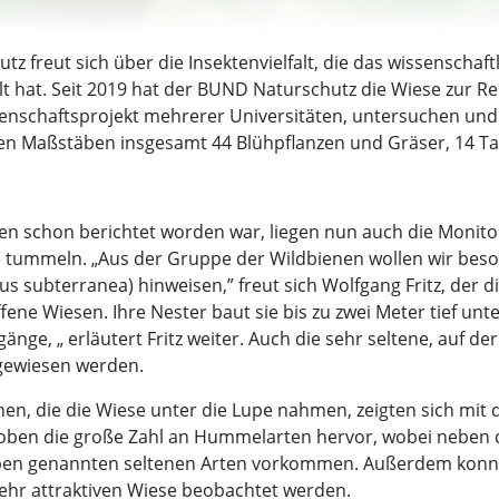
 freut sich über die Insektenvielfalt, die das wissenschaft
lt hat. Seit 2019 hat der BUND Naturschutz die Wiese zur R
enschaftsprojekt mehrerer Universitäten, untersuchen und
n Maßstäben insgesamt 44 Blühpflanzen und Gräser, 14 Tagf
gen schon berichtet worden war, liegen nun auch die Monit
tummeln. „Aus der Gruppe der Wildbienen wollen wir besond
subterranea) hinweisen,” freut sich Wolfgang Fritz, der di
fene Wiesen. Ihre Nester baut sie bis zu zwei Meter tief unt
ge, „ erläutert Fritz weiter. Auch die sehr seltene, auf 
gewiesen werden.
n, die die Wiese unter die Lupe nahmen, zeigten sich mit d
 hoben die große Zahl an Hummelarten hervor, wobei neben de
en genannten seltenen Arten vorkommen. Außerdem konnte 
sehr attraktiven Wiese beobachtet werden.