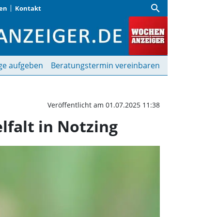
search
gen
Kontakt
brummt: Hohe Insektenv
ge aufgeben
Beratungstermin vereinbaren
Veröffentlicht am 01.07.2025 11:38
falt in Notzing