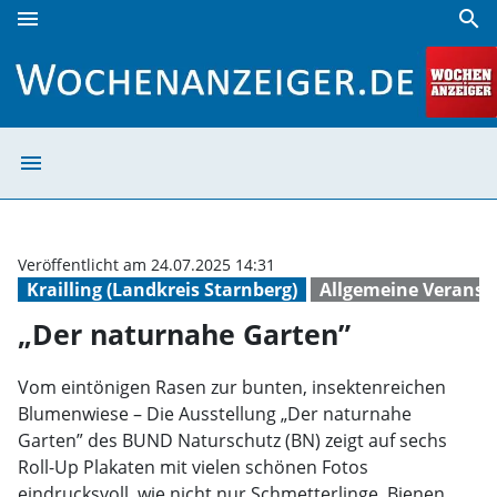
menu
search
„Der naturnahe Garten” | Wochenanzeiger
menu
„Der naturnahe 
Veröffentlicht am 24.07.2025 14:31
Krailling (Landkreis Starnberg)
Allgemeine Veranst
„Der naturnahe Garten”
Vom eintönigen Rasen zur bunten, insektenreichen
Blumenwiese – Die Ausstellung „Der naturnahe
Garten” des BUND Naturschutz (BN) zeigt auf sechs
Roll-Up Plakaten mit vielen schönen Fotos
eindrucksvoll, wie nicht nur Schmetterlinge, Bienen