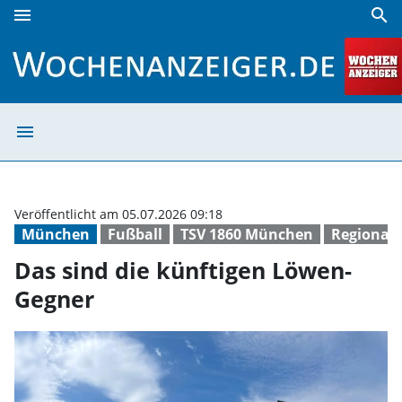
menu
search
Das sind die künftigen Löwen-Gegner | Wochenanzeiger
menu
Das sind die kü
Veröffentlicht am 05.07.2026 09:18
München
Fußball
TSV 1860 München
Regionall
Das sind die künftigen Löwen-
Gegner