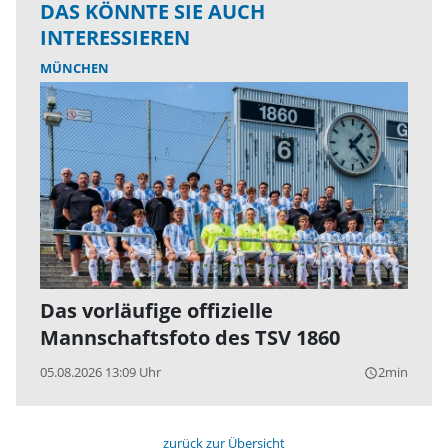
DAS KÖNNTE SIE AUCH
INTERESSIEREN
MÜNCHEN
Das vorläufige offizielle
Mannschaftsfoto des TSV 1860
05.08.2026 13:09 Uhr
2min
query_builder
zurück zur Übersicht