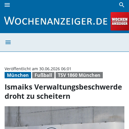
menu
search
Ismaiks Verwaltungsbeschwerde droht zu scheitern | Woc
menu
Ismaiks Verwalt
Veröffentlicht am 30.06.2026 06:01
München
Fußball
TSV 1860 München
Ismaiks Verwaltungsbeschwerde
droht zu scheitern