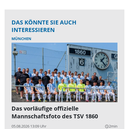
DAS KÖNNTE SIE AUCH
INTERESSIEREN
MÜNCHEN
Das vorläufige offizielle
Mannschaftsfoto des TSV 1860
05.08.2026 13:09 Uhr
2min
query_builder