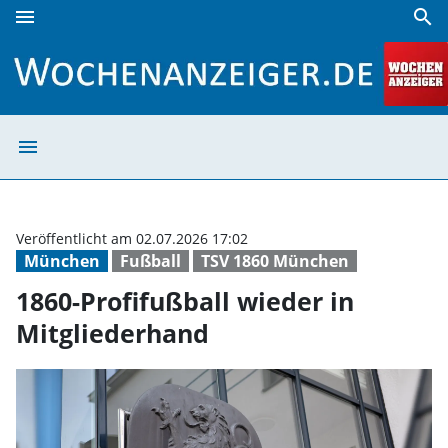
menu
search
1860-Profifußball wieder in Mitgliederhand | Wochenanzeig
menu
1860-Profifußba
Veröffentlicht am 02.07.2026 17:02
München
Fußball
TSV 1860 München
1860-Profifußball wieder in
Mitgliederhand