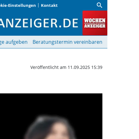
search
kie-Einstellungen
Kontakt
r Bibliothek | Wochenan
ge aufgeben
Beratungstermin vereinbaren
Veröffentlicht am 11.09.2025 15:39