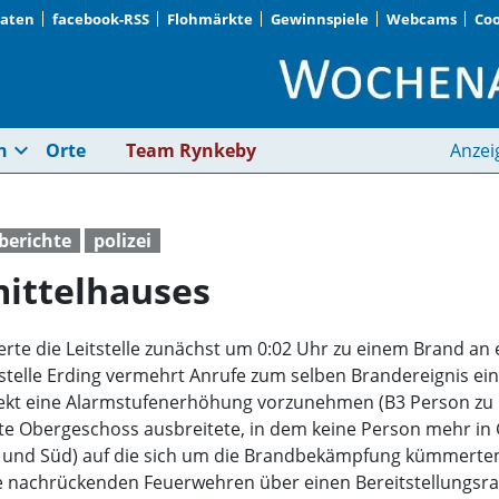
Daten
facebook-RSS
Flohmärkte
Gewinnspiele
Webcams
Coo
Brand eines Reihenm
expand_more
n
Orte
Team Rynkeby
Anzei
iberichte
polizei
ittelhauses
ierte die Leitstelle zunächst um 0:02 Uhr zu einem Brand a
stelle Erding vermehrt Anrufe zum selben Brandereignis ein
rekt eine Alarmstufenerhöhung vorzunehmen (B3 Person zu B4)
ste Obergeschoss ausbreitete, in dem keine Person mehr in G
ord und Süd) auf die sich um die Brandbekämpfung kümmerte
die nachrückenden Feuerwehren über einen Bereitstellungsr