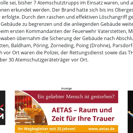
trolle sei, bisher 7 Atemschutztrupps im Einsatz waren, un
en erkundet werden. Der Brand hatte sich bis ins Oberges
r erfolgte. Durch den raschen und effektiven Löschangriff g
n Gebäude zu begrenzen und die anliegenden Gebäude weit
ag beim ersten Kommandanten der Feuerwehr Vaterstetten, M
waben übernahm die Sicherung der Gebäude nach Abschlus
ten, Baldham, Pöring, Zorneding, Poing (Drohne), Parsdorf
lich vor Ort waren die Polizei, der Rettungsdienst sowie da
ber 30 Atemschutzgeräteträger vor Ort.