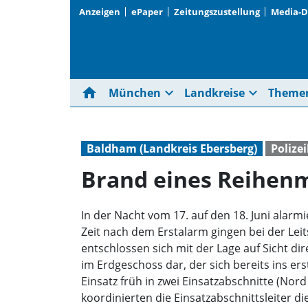
Anzeigen
ePaper
Zeitungszustellung
Media-
home
expand_more
expand_more
München
Landkreise
Theme
Baldham (Landkreis Ebersberg)
Polize
Brand eines Reihenm
In der Nacht vom 17. auf den 18. Juni alarm
Zeit nach dem Erstalarm gingen bei der Leit
entschlossen sich mit der Lage auf Sicht di
im Erdgeschoss dar, der sich bereits ins er
Einsatz früh in zwei Einsatzabschnitte (N
koordinierten die Einsatzabschnittsleiter 