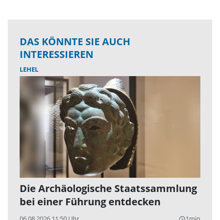
DAS KÖNNTE SIE AUCH
INTERESSIEREN
LEHEL
Die Archäologische Staatssammlung
bei einer Führung entdecken
06.08.2026 11:50 Uhr
1min
query_builder