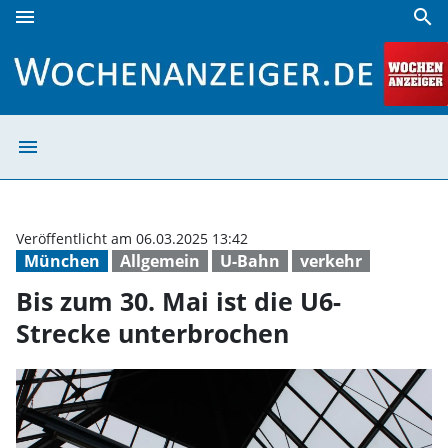
menu
search
Bis zum 30. Mai ist die U6-Strecke unterbrochen | Wochena
menu
Bis zum 30. Mai
Veröffentlicht am 06.03.2025 13:42
München
Allgemein
U-Bahn
verkehr
Bis zum 30. Mai ist die U6-
Strecke unterbrochen