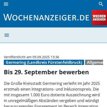
menu
search
Bis 29. September bewerben | Wochenanzeiger
menu
Bis 29. Septem
Veröffentlicht am 09.09.2025 13:36
Germering (Landkreis Fürstenfeldbruck)
Allgemein
Bis 29. September bewerben
Die Große Kreisstadt Germering verleiht im Jahr 2025
erstmals einen Integrations- und Inklusionspreis. Die
mit insgesamt 1.000 Euro dotierte Auszeichnung wird
in unregelmäßigen Abständen vergeben und würdigt
herausragendes Engagement im Bereich Integration