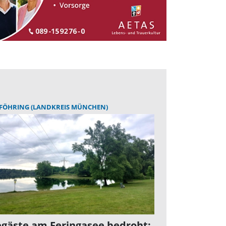
FÖHRING (LANDKREIS MÜNCHEN)
gäste am Feringasee bedroht: