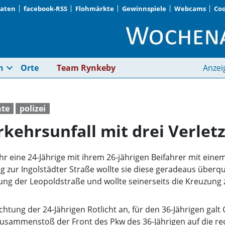
Daten
facebook-RSS
Flohmärkte
Gewinnspiele
Webcams
Coo
Bei Rot gefahren: Ver
expand_more
n
Orte
Team Rynkeby
Anzei
hte
polizei
rkehrsunfall mit drei Verlet
hr eine 24-Jährige mit ihrem 26-jährigen Beifahrer mit ein
 zur Ingolstädter Straße wollte sie diese geradeaus überque
htung der Leopoldstraße und wollte seinerseits die Kreuzu
chtung der 24-Jährigen Rotlicht an, für den 36-Jährigen galt 
usammenstoß der Front des Pkw des 36-Jährigen auf die rec