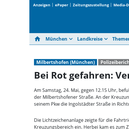
Anzeigen
ePaper
Zeitungszustellung
Media-
home
expand_more
expand_more
München
Landkreise
Theme
Milbertshofen (München)
Polizeiberic
Bei Rot gefahren: Ve
Am Samstag, 24. Mai, gegen 12.15 Uhr, befu
der Milbertshofener Straße. An der Kreuzung
seinem Pkw die Ingolstädter Straße in Ric
Die Lichtzeichenanlage zeigte für die Fahrtri
Kreuzungsbereich ein. Herbei kam es zum Z