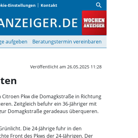
search
kie-Einstellungen
Kontakt
kehrsunfall mit drei Ver
ge aufgeben
Beratungstermin vereinbaren
Veröffentlicht am 26.05.2025 11:28
zten
em Citroen Pkw die Domagkstraße in Richtung
ren. Zeitgleich befuhr ein 36-Jähriger mit
ng zur Domagkstraße geradeaus überqueren.
Grünlicht. Die 24-Jährige fuhr in den
hte Front des Pkws der 24-Jährigen. Der