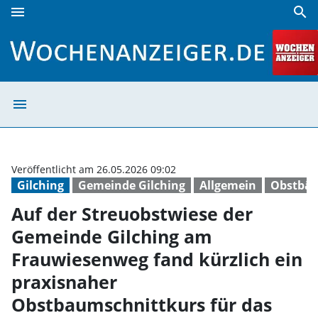
menu
search
Auf der Streuobstwiese der Gemeinde Gilching am Frauwies
menu
Auf der Streuob
Veröffentlicht am 26.05.2026 09:02
Gilching
Gemeinde Gilching
Allgemein
Obstbä
Auf der Streuobstwiese der
Gemeinde Gilching am
Frauwiesenweg fand kürzlich ein
praxisnaher
Obstbaumschnittkurs für das