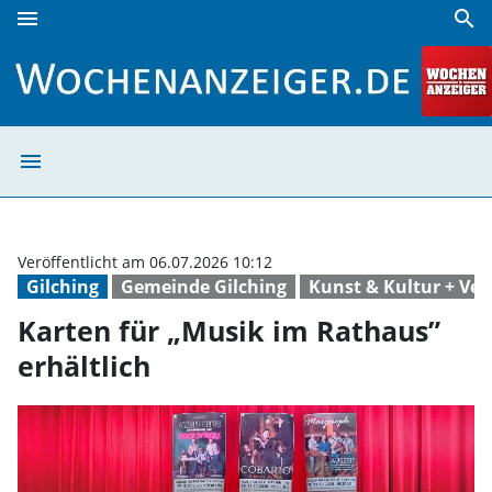
menu
search
Karten für „Musik im Rathaus” erhältlich | Wochenanzeiger
menu
Karten für „Musi
Veröffentlicht am 06.07.2026 10:12
Gilching
Gemeinde Gilching
Kunst & Kultur + Ve
Karten für „Musik im Rathaus”
erhältlich