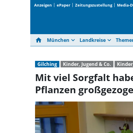
Anzeigen
ePaper
Zeitungszustellung
Media-
home
expand_more
expand_more
München
Landkreise
Theme
Gilching
Kinder, Jugend & Co.
Kinder
Mit viel Sorgfalt ha
Pflanzen großgezoge