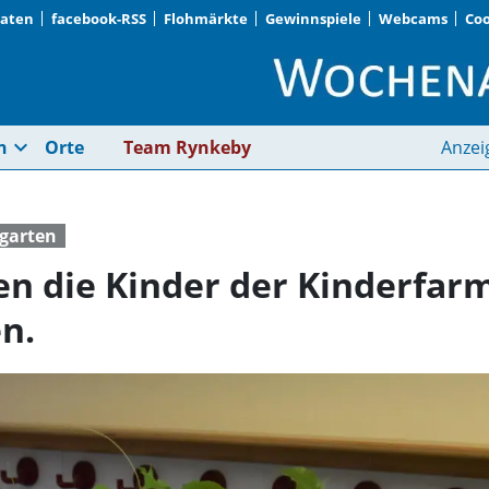
Daten
facebook-RSS
Flohmärkte
Gewinnspiele
Webcams
Coo
Mit viel Sorgfalt hab
expand_more
n
Orte
Team Rynkeby
Anzei
garten
ben die Kinder der Kinderfar
n.