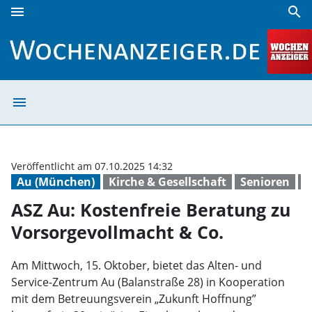
menu
search
ASZ Au: Kostenfreie Beratung zu Vorsorgevollmacht & Co. 
menu
ASZ Au: Kostenf
Veröffentlicht am 07.10.2025 14:32
Au (München)
Kirche & Gesellschaft
Senioren
A
ASZ Au: Kostenfreie Beratung zu
Vorsorgevollmacht & Co.
Am Mittwoch, 15. Oktober, bietet das Alten- und
Service-Zentrum Au (Balanstraße 28) in Kooperation
mit dem Betreuungsverein „Zukunft Hoffnung”