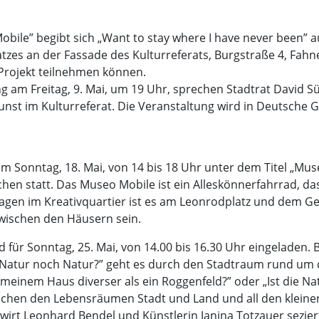
bile” begibt sich „Want to stay where I have never been” a
es an der Fassade des Kulturreferats, Burgstraße 4, Fahne
 Projekt teilnehmen können.
g am Freitag, 9. Mai, um 19 Uhr, sprechen Stadtrat David 
unst im Kulturreferat. Die Veranstaltung wird in Deutsche
am Sonntag, 18. Mai, von 14 bis 18 Uhr unter dem Titel „M
hen statt. Das Museo Mobile ist ein Alleskönnerfahrrad, d
ertagen im Kreativquartier ist es am Leonrodplatz und dem 
ischen den Häusern sein.
für Sonntag, 25. Mai, von 14.00 bis 16.30 Uhr eingeladen. 
e Natur noch Natur?” geht es durch den Stadtraum rund um 
 meinem Haus diverser als ein Roggenfeld?” oder „Ist die 
chen den Lebensräumen Stadt und Land und all den kleinen 
wirt Leonhard Bendel und Künstlerin Janina Totzauer sezie