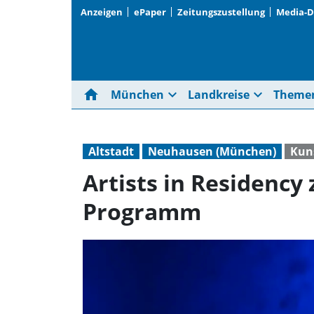
Anzeigen
ePaper
Zeitungszustellung
Media-
home
expand_more
expand_more
München
Landkreise
Theme
Altstadt
Neuhausen (München)
Kun
Artists in Residency
Programm