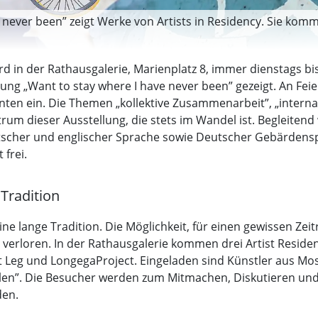
e never been” zeigt Werke von Artists in Residency. Sie k
 wird in der Rathausgalerie, Marienplatz 8, immer dienstags 
ung „Want to stay where I have never been” gezeigt. An Feier
nten ein. Die Themen „kollektive Zusammenarbeit”, „intern
um dieser Ausstellung, die stets im Wandel ist. Begleitend
tscher und englischer Sprache sowie Deutscher Gebärdenspr
 frei.
Tradition
e lange Tradition. Die Möglichkeit, für einen gewissen Ze
ion verloren. In der Rathausgalerie kommen drei Artist Res
Jet Leg und LongegaProject. Eingeladen sind Künstler aus Mo
Rollen”. Die Besucher werden zum Mitmachen, Diskutieren 
den.