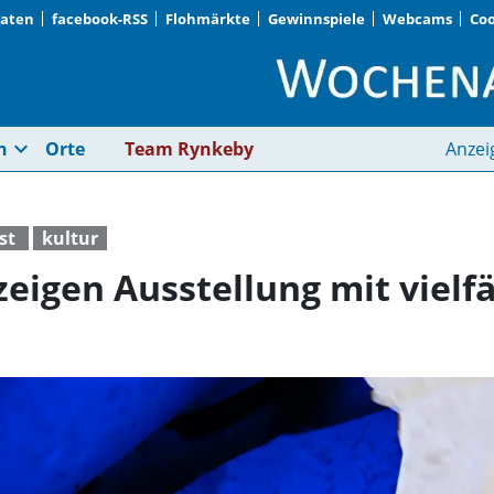
Daten
facebook-RSS
Flohmärkte
Gewinnspiele
Webcams
Coo
Artists in Residency
expand_more
n
Orte
Team Rynkeby
Anzei
st
kultur
 zeigen Ausstellung mit viel