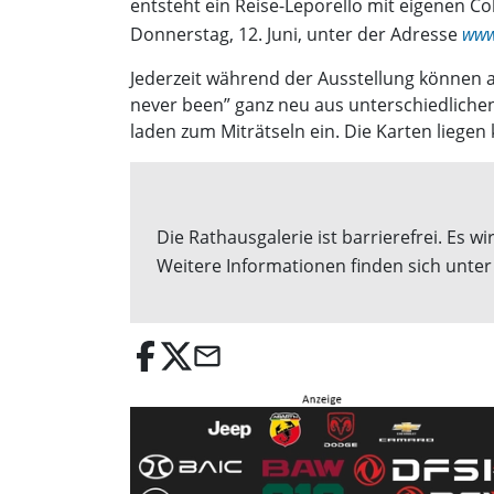
entsteht ein Reise-Leporello mit eigenen C
Donnerstag, 12. Juni, unter der Adresse
www
Jederzeit während der Ausstellung können a
never been” ganz neu aus unterschiedlichen
laden zum Miträtseln ein. Die Karten liege
Die Rathausgalerie ist barrierefrei. E
Weitere Informationen finden sich unte
email