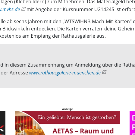
ollagen (Klebebildern) zum Mitnehmen. Das Materialgeld bet
.mvhs.de
mit Angebe der Kursnummer U214245 ist erford
lle ab sechs Jahren mit den „WTSWIHNB-Mach-Mit-Karten” di
 Blickwinkeln entdecken. Die Karten verraten kleine Gehei
n kostenlos am Empfang der Rathausgalerie aus.
s wird in diesem Zusammenhang um Anmeldung über die Rat
r der Adresse
www.rathausgalerie-muenchen.de