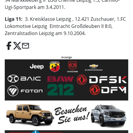
94 Markkleeberg II  BSG Chemie Leipzig 1:3, Camillo-
Ugi-Sportpark am 3.4.2011.
Liga 11:
 3. Kreisklasse Leipzig , 12.421 Zuschauer, 1.FC
Lokomotive Leipzig  Eintracht Großdeuben II 8:0,
Zentralstadion Leipzig am 9.10.2004.
email