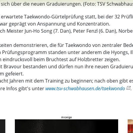
n sich über die neuen Graduierungen. (Foto: TSV Schwabhau
 erwartete Taekwondo-Gürtelprüfung statt, bei der 32 Prüfl
e war geprägt von Anspannung und Konzentration.
eister Jun-Ho Song (7. Dan), Peter Fenzl (6. Dan), Norber
keiten demonstrieren, die für Taekwondo von zentraler Bede
em Prüfungsprogramm standen unter anderem die Hyongs, I
eindrucksvoll beim Bruchtest auf Holzbretter zeigen.
it Bravour bestanden und dürfen nun ihre neuen Graduierun
 gefeiert.
 acht Jahren mit dem Training zu beginnen; nach oben gibt es
e Infos gibt's unter
www.tsv-schwabhausen.de/taekwondo
.