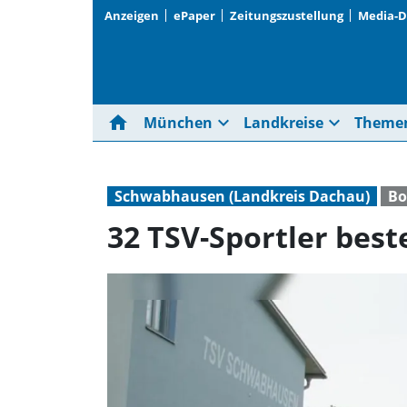
Anzeigen
ePaper
Zeitungszustellung
Media-
home
expand_more
expand_more
München
Landkreise
Theme
Schwabhausen (Landkreis Dachau)
Bo
32 TSV-Sportler bes