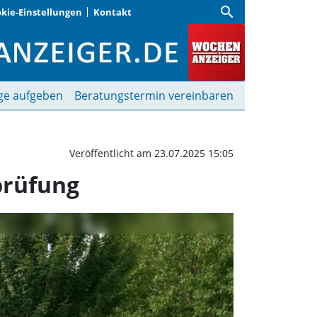
search
kie-Einstellungen
Kontakt
tehen die Taekwondo-Gür
ge aufgeben
Beratungstermin vereinbaren
Veröffentlicht am 23.07.2025 15:05
prüfung