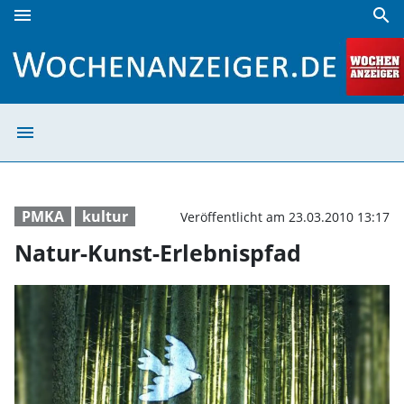
menu
search
Natur-Kunst-Erlebnispfad | Wochenanzeiger
menu
Natur-Kunst-Erl
PMKA
kultur
Veröffentlicht am 23.03.2010 13:17
Natur-Kunst-Erlebnispfad