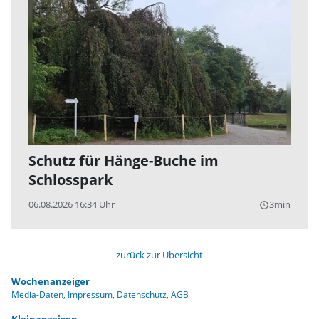
Schutz für Hänge-Buche im
Schlosspark
06.08.2026 16:34 Uhr
3min
query_builder
zurück zur Übersicht
Wochenanzeiger
Media-Daten
Impressum
Datenschutz
AGB