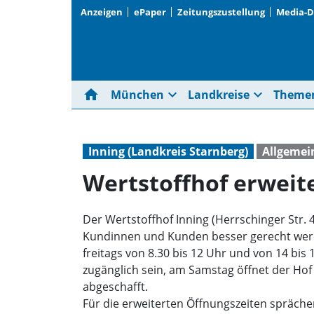
Anzeigen
ePaper
Zeitungszustellung
Media-
home
expand_more
expand_more
München
Landkreise
Theme
Inning (Landkreis Starnberg)
Allgemei
Wertstoffhof erweit
Der Wertstoffhof Inning (Herrschinger Str. 
Kundinnen und Kunden besser gerecht werd
freitags von 8.30 bis 12 Uhr und von 14 bis
zugänglich sein, am Samstag öffnet der Ho
abgeschafft.
Für die erweiterten Öffnungszeiten spräche