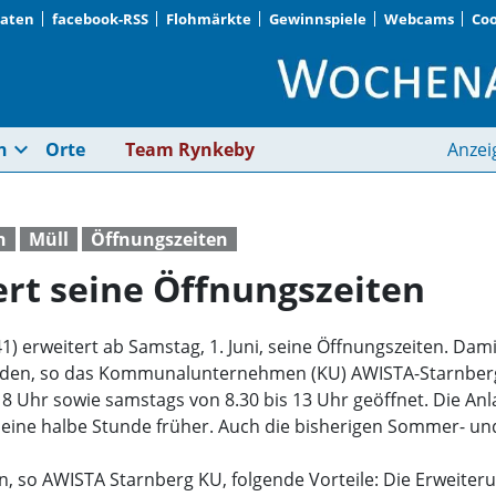
Daten
facebook-RSS
Flohmärkte
Gewinnspiele
Webcams
Coo
Wertstoffhof erweite
expand_more
n
Orte
Team Rynkeby
Anzei
n
Müll
Öffnungszeiten
ert seine Öffnungszeiten
41) erweitert ab Samstag, 1. Juni, seine Öffnungszeiten. Da
en, so das Kommunalunternehmen (KU) AWISTA-Starnberg. 
 18 Uhr sowie samstags von 8.30 bis 13 Uhr geöffnet. Die An
f eine halbe Stunde früher. Auch die bisherigen Sommer- u
n, so AWISTA Starnberg KU, folgende Vorteile: Die Erweite