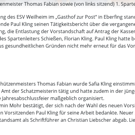
tzenmeister Thomas Fabian sowie (von links sitzend) 1. Spart
m)
ng des ESV Weilheim im „Gasthof zur Post“ in Eberfing st
de Paul Kling seinen Tätigkeitsbericht über die vergangene
ng, die Entlastung der Vorstandschaft auf Antrag der Kasse
es Spartenleiters Schießen, Florian Kling. Paul Kling hatte b
aus gesundheitlichen Gründen nicht mehr erneut für das Vo
chützenmeisters Thomas Fabian wurde Safia Kling einstimmi
im Amt der Schatzmeisterin tätig und hatte zudem in der jü
ie Jahresabschlussfeier maßgeblich organisiert.
irmin Mohr bestätigt, der sich nach der Wahl des neuen Vo
Vorsitzenden Paul Kling für seine Arbeit bedankte. Neuer S
rstandsamt als Schriftführer an Christian Liebscher abgab. 