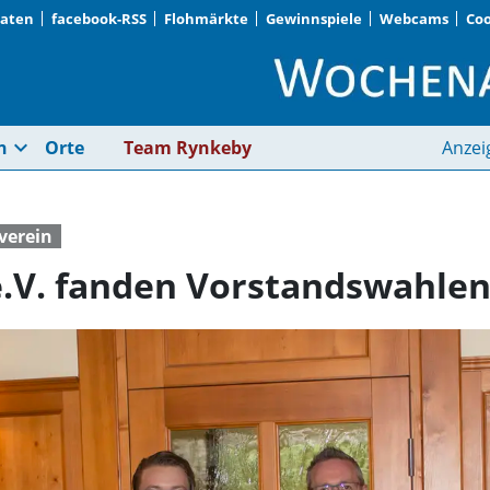
Daten
facebook-RSS
Flohmärkte
Gewinnspiele
Webcams
Coo
Beim ESV Weilheim e.
expand_more
n
Orte
Team Rynkeby
Anzei
verein
.V. fanden Vorstandswahlen