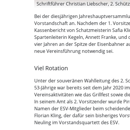
Schriftführer Christian Liebscher, 2. Schü
Vorsitzende Safia Kling. (Foto: ESV Weilhei
Bei der diesjährigen Jahreshauptversammlu
Vorstandschaft an. Nachdem der 1. Vorsitzen
Kassenbericht von Schatzmeisterin Safia Kli
Spartenleiterin Kegeln, Annett Franke, und d
vier Jahren an der Spitze der Eisenbahner 
neue Vereinsführung notwendig sei.
Viel Rotation
Unter der souveränen Wahlleitung des 2. S
53-Jährige war bereits seit dem Jahr 2020 
Vereinsaktivitäten wie das Grillfest sowie d
In seinem Amt als 2. Vorsitzender wurde P
Namen der ESV-Mitglieder beim scheidenden 
Florian Kling, der dafür sein bisheriges Vo
Neuling im Vorstandsquartett des ESV.