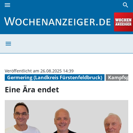
menu
search
Eine Ära endet | Wochenanzeiger
menu
Eine Ära endet 
Veröffentlicht am 26.08.2025 14:39
Germering (Landkreis Fürstenfeldbruck)
Kampfsport
Eine Ära endet