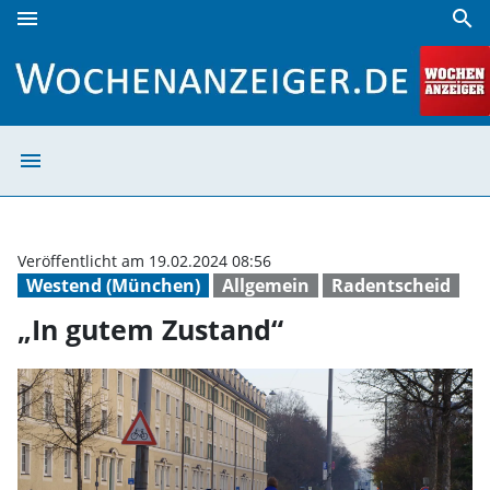
menu
search
„In gutem Zustand“ | Wochenanzeiger
menu
„In gutem Zusta
Veröffentlicht am 19.02.2024 08:56
Westend (München)
Allgemein
Radentscheid
„In gutem Zustand“