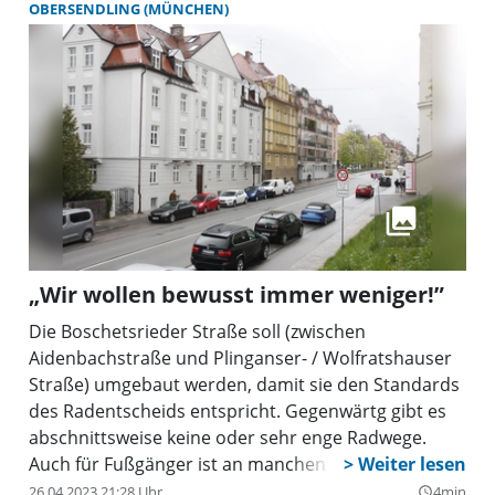
dazu aus dem Bezirksausschuss Schwanthalerhöhe
OBERSENDLING (MÜNCHEN)
(BA 8) ein Antrag, 2023 ein zweiter. Insbesondere im
Zuge der Maßnahmen zum Radentscheid in der
Ridlerstraße, könnte der Heimeranplatz aufgewertet
werden, so die Idee. Zum Teil soll dies nun auch so
kommen.
„Wir wollen bewusst immer weniger!”
Die Boschetsrieder Straße soll (zwischen
Aidenbachstraße und Plinganser- / Wolfratshauser
Straße) umgebaut werden, damit sie den Standards
des Radentscheids entspricht. Gegenwärtg gibt es
abschnittsweise keine oder sehr enge Radwege.
Auch für Fußgänger ist an manchen Stellen bislang
kaum vernünftig Platz.
26.04.2023 21:28 Uhr
4min
query_builder