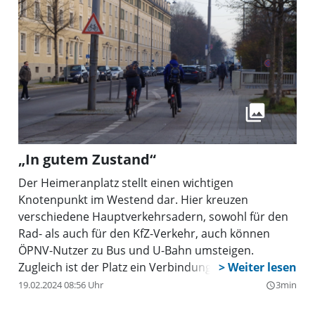
„In gutem Zustand“
Der Heimeranplatz stellt einen wichtigen
Knotenpunkt im Westend dar. Hier kreuzen
verschiedene Hauptverkehrsadern, sowohl für den
Rad- als auch für den KfZ-Verkehr, auch können
ÖPNV-Nutzer zu Bus und U-Bahn umsteigen.
Zugleich ist der Platz ein Verbindungsglied ins
Viertel. Schon lange wünscht man sich im Westend
19.02.2024 08:56 Uhr
3min
query_builder
die Umgestaltung des Heimeranplatzes. 2019 erging