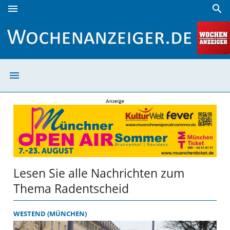
menu
search
Radentscheid | Wochenanzeiger
menu
Radentscheid |
Lesen Sie alle Nachrichten zum
Thema Radentscheid
WESTEND (MÜNCHEN)