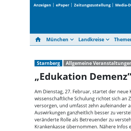
Anzeigen
ePaper
Zeitungszustellung
Media-
home
expand_more
expand_more
München
Landkreise
Theme
Starnberg
Allgemeine Veranstaltunge
„Edukation Demenz
Am Dienstag, 27. Februar, startet der neue 
wissenschaftliche Schulung richtet sich a
versorgen, und umfasst zehn aufeinander a
Auswirkungen ganzheitlich besser zu verste
veränderte Rolle als Betreuender zu verst
Krankenkasse übernommen. Nähere Infos erte