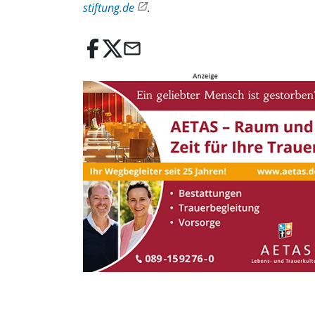
stiftung.de
.
email