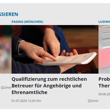
SSIEREN
PASING (MÜNCHEN)
LUDWI
Qualifizierung zum rechtlichen
Prob
Betreuer für Angehörige und
Ther
2min
query_builder
Ehrenamtliche
09.06.2
01.07.2026 12:20 Uhr
2min
query_builder