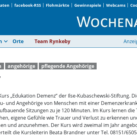
Daten
facebook-RSS
Flohmärkte
Gewinnspiele
Webcams
Coo
„Edukation Demenz” 
expand_more
n
Orte
Team Rynkeby
Anzei
n
angehörige
pflegende Angehörige
”
Kurs „Edukation Demenz” der Ilse-Kubaschewski-Stiftung. Di
n Zu- und Angehörige von Menschen mit einer Demenzerkrank
ufbauende Sitzungen zu je 120 Minuten. Im Kurs lernen die
hen, eigene Gefühle wie Trauer und Verlust zu erkennen und
ehen und anzunehmen. Der Kurs wird zweimal im Jahr angeb
ilt die Kursleiterin Beata Brandner unter Tel. 08151/6505