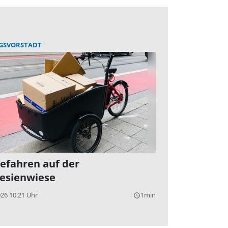
GSVORSTADT
efahren auf der
esienwiese
026 10:21 Uhr
1min
query_builder