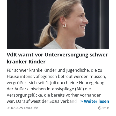
VdK warnt vor Unterversorgung schwer
kranker Kinder
Für schwer kranke Kinder und Jugendliche, die zu
Hause intensivpflegerisch betreut werden müssen,
vergrößert sich seit 1. Juli durch eine Neuregelung
der Außerklinischen Intensivpflege (AKI) die
Versorgungslücke, die bereits vorher vorhanden
war. Darauf weist der Sozialverband VdK Bayern hin.
Die Neuregelung gilt auch für Erwachsene, aber
03.07.2025 15:00 Uhr
3min
query_builder
insbesondere Kindern seien von einer massiven