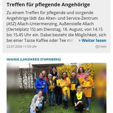
Treffen für pflegende Angehörige
Zu einem Treffen für pflegende und sorgende
Angehörige lädt das Alten- und Service-Zentrum
(ASZ) Allach-Untermenzing, Außenstelle Allach
(Oertelplatz 15) am Dienstag, 18. August, von 14.15
bis 15.45 Uhr ein. Dabei besteht die Möglichkeit, sich
bei einer Tasse Kaffee oder Tee mit anderen
Angehörigen auszutauschen, dadurch Entlastung zu
22.07.2026 11:53 Uhr
1min
query_builder
erfahren und den Alltag besser zu bewältigen. Die
Gäste erhalten außerdem wertvolle Tipps und
INNING (LANDKREIS STARNBERG)
Informationen zu wechselnden Themen. Eine
Teilnahme ist auf Anfrage auch online möglich. Um
Anmeldung unter Tel. 089/17119690 wird gebeten.