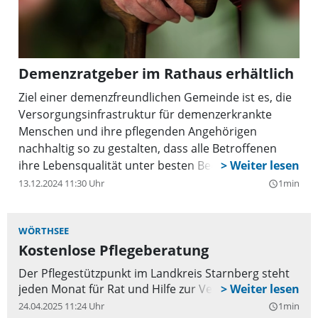
Demenzratgeber im Rathaus erhältlich
Ziel einer demenzfreundlichen Gemeinde ist es, die
Versorgungsinfrastruktur für demenzerkrankte
Menschen und ihre pflegenden Angehörigen
nachhaltig so zu gestalten, dass alle Betroffenen
ihre Lebensqualität unter besten Bedingungen und
so lange wie möglich aufrechterhalten können. Dazu
13.12.2024 11:30 Uhr
1min
query_builder
gehört auch das Bereitstellen von Informationen zur
Demenz.
WÖRTHSEE
Kostenlose Pflegeberatung
Der Pflegestützpunkt im Landkreis Starnberg steht
jeden Monat für Rat und Hilfe zur Verfügung.
24.04.2025 11:24 Uhr
1min
query_builder