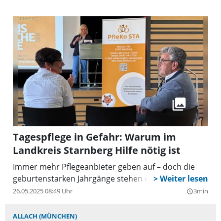
Unterversorgung betroffen. Eltern, die ihre
häusliche Situation mit stark pflegebedürftigen
Kindern ohnehin nur mit großem persönlichem
Einsatz bewältigen können, hatten bereits vorher
schon stark gekürzte oder gar keine Leistungen
mehr erhalten. Selbst bei Leistungs-Gewährung
werden deutlich höhere Zuzahlungen fällig.
Tagespflege in Gefahr: Warum im
Landkreis Starnberg Hilfe nötig ist
Immer mehr Pflegeanbieter geben auf – doch die
geburtenstarken Jahrgänge stehen erst noch bevor.
26.05.2025 08:49 Uhr
3min
query_builder
ALLACH (MÜNCHEN)