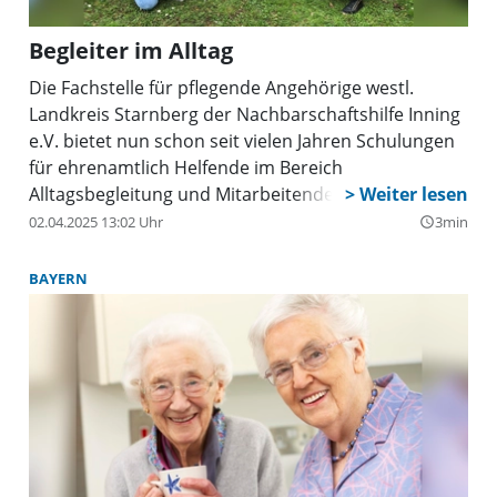
Begleiter im Alltag
Die Fachstelle für pflegende Angehörige westl.
Landkreis Starnberg der Nachbarschaftshilfe Inning
e.V. bietet nun schon seit vielen Jahren Schulungen
für ehrenamtlich Helfende im Bereich
Alltagsbegleitung und Mitarbeitende im Bereich der
haushaltsnahen Dienstleistungen an.
02.04.2025 13:02 Uhr
3min
query_builder
BAYERN