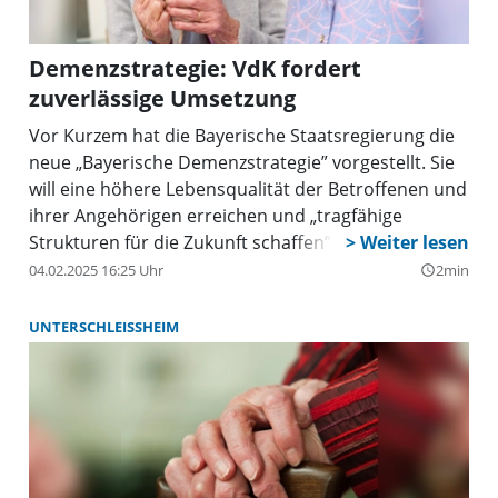
Demenzstrategie: VdK fordert
zuverlässige Umsetzung
Vor Kurzem hat die Bayerische Staatsregierung die
neue „Bayerische Demenzstrategie” vorgestellt. Sie
will eine höhere Lebensqualität der Betroffenen und
ihrer Angehörigen erreichen und „tragfähige
Strukturen für die Zukunft schaffen”, so das
Bayerische Landesamt für Pflege.
04.02.2025 16:25 Uhr
2min
query_builder
UNTERSCHLEISSHEIM